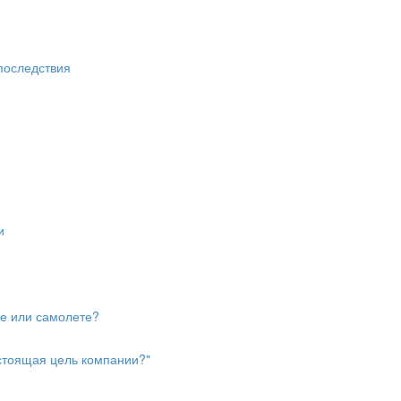
 последствия
и
ле или самолете?
астоящая цель компании?"