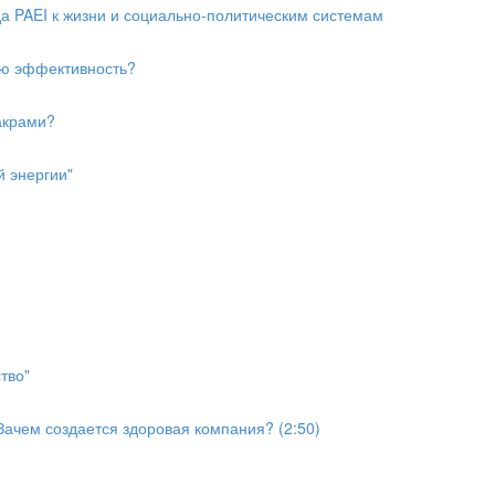
да PAEI к жизни и социально-политическим системам
ую эффективность?
акрами?
й энергии"
тво"
Зачем создается здоровая компания? (2:50)